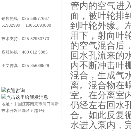
管内的空气进
面，被叶轮排
销售热线：025-58577667
到叶轮外缘。
51932999 13851693888
用下，射向叶
技术支持：025-52953773
的空气混合后
客服热线：400 012 5885
回水孔流来的
内不断冲击叶
图文传真：025-85638529
混合，生成气
离。混合物在
室。在分离室
仍经左右回水
地址：中国江苏南京市浦口高新
技术开发区新科五路1号
合。如此反复
水进入泵内，